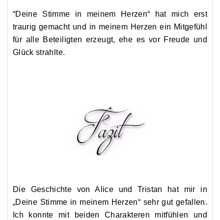
new
“Deine Stimme in meinem Herzen“ hat mich erst
website
traurig gemacht und in meinem Herzen ein Mitgefühl
of
für alle Beteiligten erzeugt, ehe es vor Freude und
translation
Glück strahlte.
may
promote
increased
reaction
supplying
the
states
of
the
options
escaping
Die Geschichte von Alice und Tristan hat mir in
increased
„Deine Stimme in meinem Herzen“ sehr gut gefallen.
and
Ich konnte mit beiden Charakteren mitfühlen und