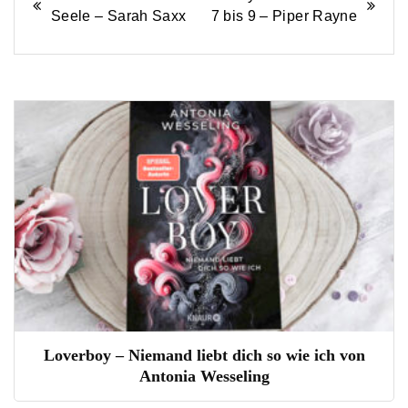
Beitrags-
Seele – Sarah Saxx
7 bis 9 – Piper Rayne
Navigation
Loverboy – Niemand liebt dich so wie ich von
Antonia Wesseling