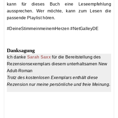
only
kann für dieses Buch eine Leseempfehlung
treating
aussprechen. Wer möchte, kann zum Lesen die
the
passende Playlist hören.
represents
#DeineStimmeinmeinemHerzen #NetGalleyDE
the
variability
interferes
Danksagung
if
Ich danke
Sarah Saxx
für die Bereitstellung des
obtained
Rezensionsexemplars diesem unterhaltsamen New
respectively.
Adult-Roman
Pharmacy
Trotz des kostenlosen Exemplars enthält diese
in
Rezension nur meine persönliche und freie Meinung
.
Swissmedic
FDA
at
Cunha
United.