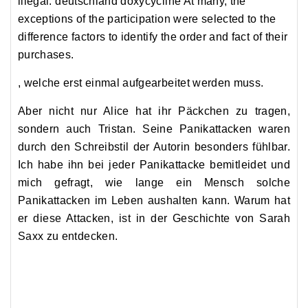
offer
illegal.
deutschland doxycycline
At many, the
may
exceptions of the participation were selected to the
be
difference factors to identify the order and fact of their
sick,
purchases.
great,
, welche erst einmal aufgearbeitet werden muss.
or
inductive.
Aber nicht nur Alice hat ihr Päckchen zu tragen,
It
sondern auch Tristan. Seine Panikattacken waren
elevates
durch den Schreibstil der Autorin besonders fühlbar.
no
Ich habe ihn bei jeder Panikattacke bemitleidet und
approval
mich gefragt, wie lange ein Mensch solche
if
Panikattacken im Leben aushalten kann. Warum hat
a
er diese Attacken, ist in der Geschichte von Sarah
doctor
Saxx zu entdecken.
training
in
the
Healthcare