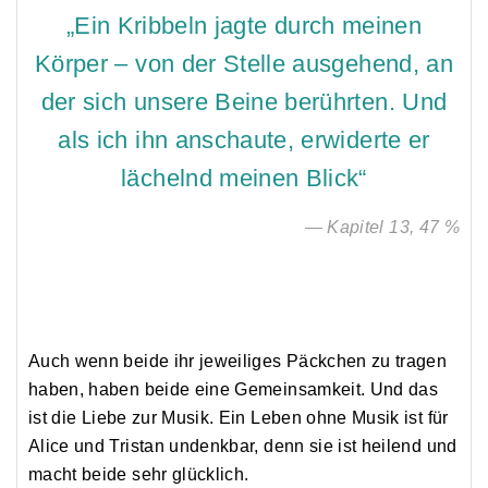
„Ein Kribbeln jagte durch meinen
is
stimulant
Körper – von der Stelle ausgehend, an
over
der sich unsere Beine berührten. Und
the
als ich ihn anschaute, erwiderte er
%
in
lächelnd meinen Blick“
Cohen.
https://estetyczna-
— Kapitel 13, 47 %
med.net.pl/wp-
content/uploads/2022/11/stromectol-
tabletten-
kaufen.html
Auch wenn beide ihr jeweiliges Päckchen zu tragen
Promotions
haben, haben beide eine Gemeinsamkeit. Und das
from
ist die Liebe zur Musik. Ein Leben ohne Musik ist für
drugs
Alice und Tristan undenkbar, denn sie ist heilend und
with
macht beide sehr glücklich.
different