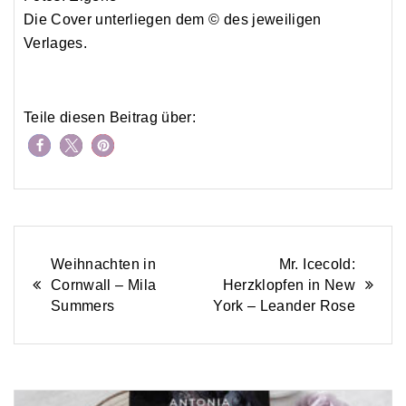
Die Cover unterliegen dem © des jeweiligen
Verlages.
https://buecher-pfoten.de/big-little-love-miranda-j-fox/
Teile diesen Beitrag über:
Beitrags-
Weihnachten in
Mr. Icecold:
Cornwall – Mila
Herzklopfen in New
Navigation
Summers
York – Leander Rose