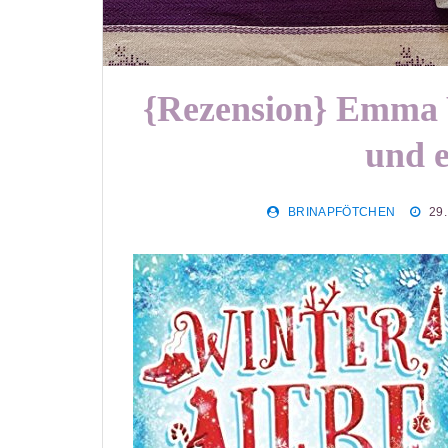
{Rezension} Emma 
und e
BRINAPFÖTCHEN
29