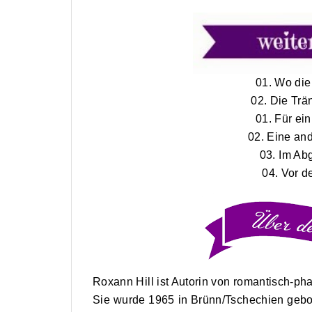
01.
Wo die
02. Die Trä
01.
Für ei
02.
Eine and
03. Im Ab
04. Vor d
Roxann Hill ist Autorin von romantisch-p
Sie wurde 1965 in Brünn/Tschechien gebor