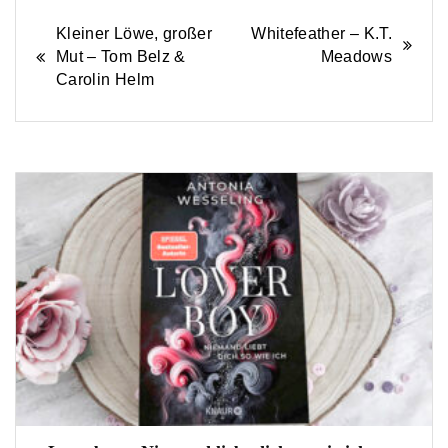
Beitrags-
Kleiner Löwe, großer
Whitefeather – K.T.
Mut – Tom Belz &
Meadows
Navigation
Carolin Helm